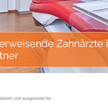
rweisende Zahnärzte in
rtner
alisiert und ausgerüstet für